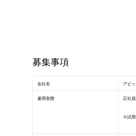
募集事項
会社名
アビッ
雇用形態
正社員
※試用