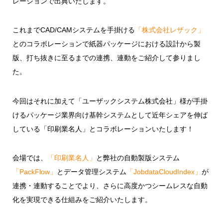
レーションで出典いたします。
これまで
CAD/CAM
システムを手掛ける
「株式会社レザック」
とのコラボレーションで紙器パッケージにおける設計から製
版、打ち抜きに至るまでの連携、連動をご紹介して参りまし
た。
今回はそれに加えて「ユーザックシステム株式会社」様が手掛
けるパッケージ業界向け基幹システムとして近年シェアを伸ば
している「印刷業名人」とコラボレーションいたします！
会場では、
「印刷業名人」
と弊社の自動製版システム
「
PackFlow
」
とデータ管理システム
「
JobdataCloudIndex
」
が
連携・連動することでより、さらに高度かつシームレスな自動
化を実現できる仕組みをご紹介いたします。