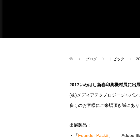
ブログ
トピック
2
2017いわはし新春印刷機材展に出
(株)メディアテクノロジージャパ
多くのお客様にご来場頂き誠にあり
出展製品：
・「
Founder Pack#
」 Adobe Il