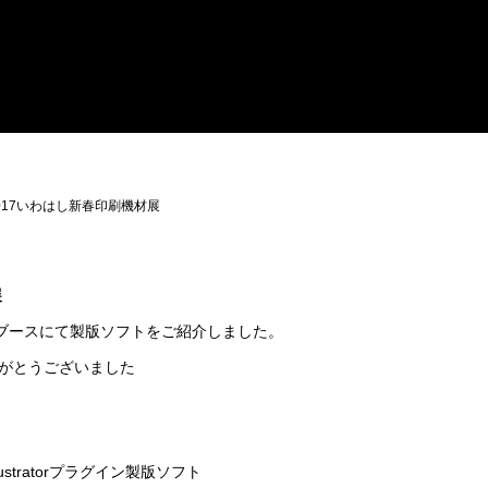
017いわはし新春印刷機材展
展
ンブースにて製版ソフトをご紹介しました。
がとうございました
lustratorプラグイン製版ソフト